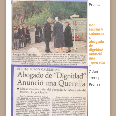
Prensa
Por
injurias y
calumnia
s
abogado
de
dignidad
anunció
una
“querella
”
7 Jun
1991
|
Prensa