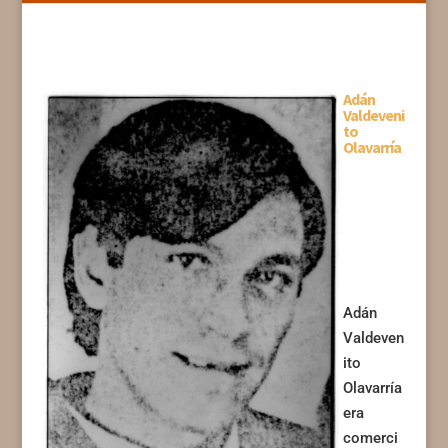
Adán
Valdeveni
to
Olavarría
Adán
Valdeven
ito
Olavarría
era
comerci