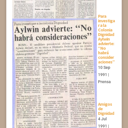
Para
investiga
r a la
Colonia
Dignidad
Aylwin
advierte:
“No
habrá
consider
aciones”
10 Sep
1991
|
Prensa
Amigos
de
Dignidad
4 Jul
1991
|