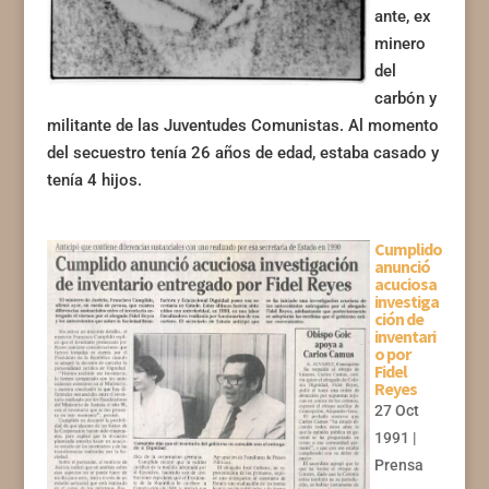
ante, ex
minero
del
carbón y
militante de las Juventudes Comunistas. Al momento
del secuestro tenía 26 años de edad, estaba casado y
tenía 4 hijos.
Cumplido
anunció
acuciosa
investiga
ción de
inventari
o por
Fidel
Reyes
27 Oct
1991
|
Prensa