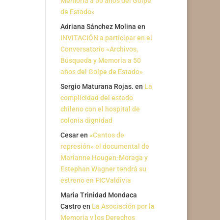
Memoria a 50 años del Golpe
de Estado»
Adriana Sánchez Molina
en
INVITACIÓN a participar en el
Conversatorio «Archivos,
Búsqueda y Memoria a 50
años del Golpe de Estado»
Sergio Maturana Rojas.
en
La
complicidad del estado
chileno con el hospital de
colonia dignidad
Cesar
en
«Cantos de
represión» el documental de
Marianne Hougen-Moraga y
Estephan Wagner tendrá su
estreno en FICValdivia
Maria Trinidad Mondaca
Castro
en
La Asociación por la
Memoria y los Derechos