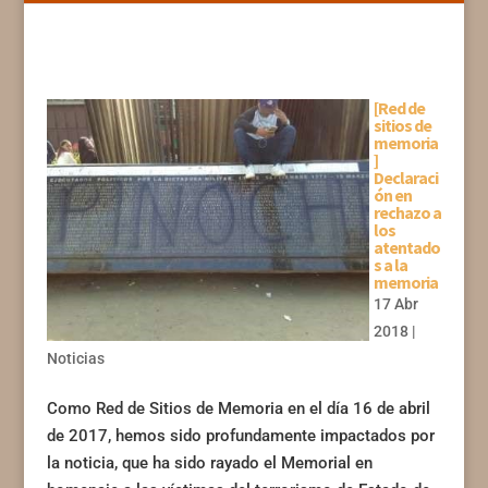
[Red de
sitios de
memoria
]
Declaraci
ón en
rechazo a
los
atentado
s a la
memoria
17 Abr
2018
|
Noticias
Como Red de Sitios de Memoria en el día 16 de abril
de 2017, hemos sido profundamente impactados por
la noticia, que ha sido rayado el Memorial en