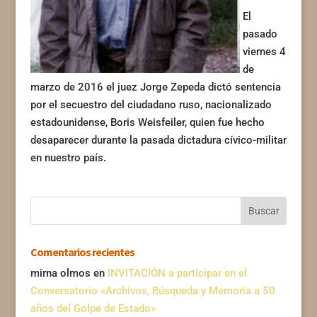
El
pasado
viernes 4
de
marzo de 2016 el juez Jorge Zepeda dictó sentencia
por el secuestro del ciudadano ruso, nacionalizado
estadounidense, Boris Weisfeiler, quien fue hecho
desaparecer durante la pasada dictadura cívico-militar
en nuestro país.
Comentarios recientes
mirna olmos
en
INVITACIÓN a participar en el
Conversatorio «Archivos, Búsqueda y Memoria a 50
años del Golpe de Estado»