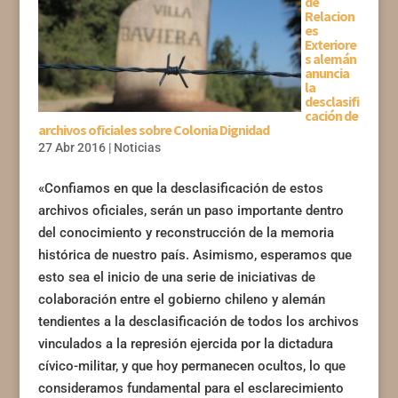
de
Relacion
es
Exteriore
s alemán
anuncia
la
desclasifi
cación de
archivos oficiales sobre Colonia Dignidad
27 Abr 2016
|
Noticias
«Confiamos en que la desclasificación de estos
archivos oficiales, serán un paso importante dentro
del conocimiento y reconstrucción de la memoria
histórica de nuestro país. Asimismo, esperamos que
esto sea el inicio de una serie de iniciativas de
colaboración entre el gobierno chileno y alemán
tendientes a la desclasificación de todos los archivos
vinculados a la represión ejercida por la dictadura
cívico-militar, y que hoy permanecen ocultos, lo que
consideramos fundamental para el esclarecimiento