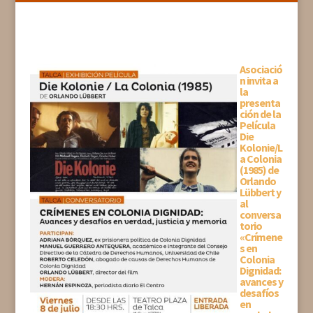
Asociació
n invita a
la
presenta
ción de la
Película
Die
Kolonie/L
a Colonia
(1985) de
Orlando
Lübbert y
al
conversa
torio
«Crímene
s en
Colonia
Dignidad:
avances y
desafíos
en