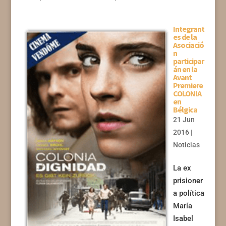
Integrant
es de la
Asociació
n
participar
án en la
Avant
Premiere
COLONIA
en
Bélgica
21 Jun
2016
|
Noticias
La ex
prisioner
a política
María
Isabel