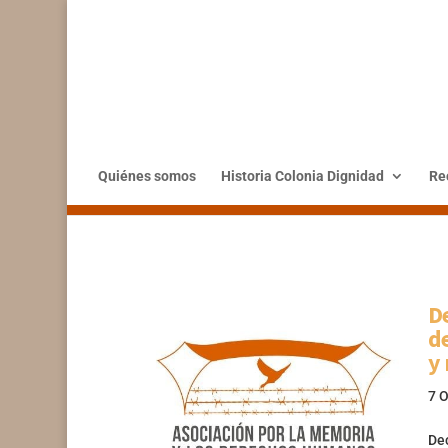
Quiénes somos
Historia Colonia Dignidad
Rec
De
de
y
7 
Dec