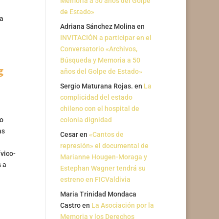
Memoria a 50 años del Golpe
de Estado»
la
Adriana Sánchez Molina
en
INVITACIÓN a participar en el
Conversatorio «Archivos,
Búsqueda y Memoria a 50
g
años del Golpe de Estado»
Sergio Maturana Rojas.
en
La
complicidad del estado
chileno con el hospital de
do
colonia dignidad
as
Cesar
en
«Cantos de
represión» el documental de
ívico-
Marianne Hougen-Moraga y
 a
Estephan Wagner tendrá su
estreno en FICValdivia
Maria Trinidad Mondaca
Castro
en
La Asociación por la
Memoria y los Derechos