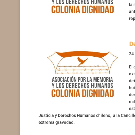
la 
ant
rep
De
24
El 
ext
det
hui
des
mil
est
Justicia y Derechos Humanos chileno, a la Cancille
extrema gravedad.