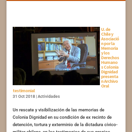
U. de
Chile y
Asociació
n por la
Memoria
y los
Derechos
Humano
s Colonia
Dignidad
presenta
n Archivo
Oral
testimonial
31 Oct 2018
|
Actividades
Un rescate y visibilización de las memorias de
Colonia Dignidad en su condición de ex recinto de
detención, tortura y exterminio de la dictadura cívico-