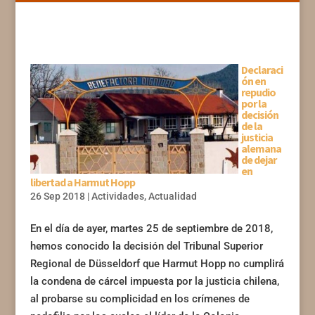
Declaraci
ón en
repudio
por la
decisión
de la
justicia
alemana
de dejar
en
libertad a Harmut Hopp
26 Sep 2018
|
Actividades
,
Actualidad
En el día de ayer, martes 25 de septiembre de 2018,
hemos conocido la decisión del Tribunal Superior
Regional de Düsseldorf que Harmut Hopp no cumplirá
la condena de cárcel impuesta por la justicia chilena,
al probarse su complicidad en los crímenes de