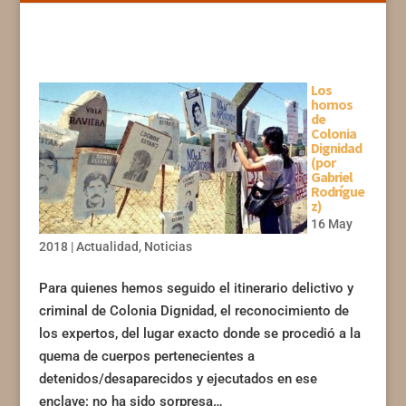
Los
hornos
de
Colonia
Dignidad
(por
Gabriel
Rodrígue
z)
16 May
2018
|
Actualidad
,
Noticias
Para quienes hemos seguido el itinerario delictivo y
criminal de Colonia Dignidad, el reconocimiento de
los expertos, del lugar exacto donde se procedió a la
quema de cuerpos pertenecientes a
detenidos/desaparecidos y ejecutados en ese
enclave: no ha sido sorpresa…