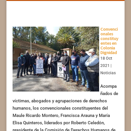
Convenci
onales
constituy
entes en
Colonia
Dignidad
18 Oct
2021
|
Noticias
Acompa
ñados de
víctimas, abogados y agrupaciones de derechos
humanos, los convencionales constituyentes del
Maule Ricardo Montero, Francisca Arauna y María
Elisa Quinteros, liderados por Roberto Celedón,
presidente de la Comisión de Derechos Humanos de