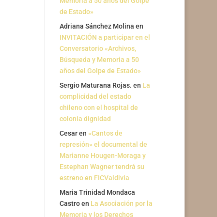
Memoria a 50 años del Golpe
de Estado»
Adriana Sánchez Molina
en
INVITACIÓN a participar en el
Conversatorio «Archivos,
Búsqueda y Memoria a 50
años del Golpe de Estado»
Sergio Maturana Rojas.
en
La
complicidad del estado
chileno con el hospital de
colonia dignidad
Cesar
en
«Cantos de
represión» el documental de
Marianne Hougen-Moraga y
Estephan Wagner tendrá su
estreno en FICValdivia
Maria Trinidad Mondaca
Castro
en
La Asociación por la
Memoria y los Derechos