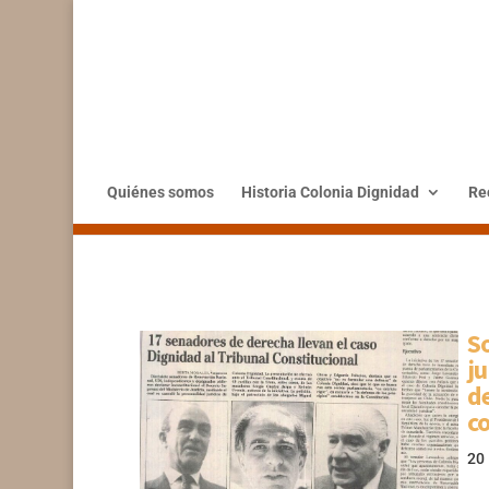
Quiénes somos
Historia Colonia Dignidad
Rec
So
ju
de
co
20