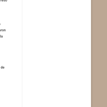
Preso
s
aron
la
.
 de