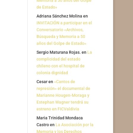
Memoria a 50 años del Golpe
de Estado»
Adriana Sánchez Molina
en
INVITACIÓN a participar en el
Conversatorio «Archivos,
Búsqueda y Memoria a 50
años del Golpe de Estado»
Sergio Maturana Rojas.
en
La
complicidad del estado
chileno con el hospital de
colonia dignidad
Cesar
en
«Cantos de
represión» el documental de
Marianne Hougen-Moraga y
Estephan Wagner tendrá su
estreno en FICValdivia
Maria Trinidad Mondaca
Castro
en
La Asociación por la
Memoria y los Derechos