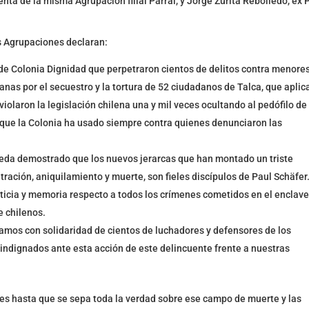
denta de la misma Agrupación filial Parral, y Jorge Zurita Rebolledo, ex 
s Agrupaciones declaran:
de Colonia Dignidad que perpetraron cientos de delitos contra menore
as por el secuestro y la tortura de 52 ciudadanos de Talca, que aplic
iolaron la legislación chilena una y mil veces ocultando al pedófilo de 
s que la Colonia ha usado siempre contra quienes denunciaron las
eda demostrado que los nuevos jerarcas que han montado un triste
ación, aniquilamiento y muerte, son fieles discípulos de Paul Schäfer
icia y memoria respecto a todos los crímenes cometidos en el enclave
e chilenos.
mos con solidaridad de cientos de luchadores y defensores de los
indignados ante esta acción de este delincuente frente a nuestras
s hasta que se sepa toda la verdad sobre ese campo de muerte y las