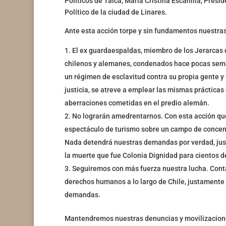
Políticos de Talca, María Cristina Escanilla, Presi
Político de la ciudad de Linares.
Ante esta acción torpe y sin fundamentos nuestra
El ex guardaespaldas, miembro de los Jerarcas 
chilenos y alemanes, condenados hace pocas seman
un régimen de esclavitud contra su propia gente y v
justicia, se atreve a emplear las mismas práctica
aberraciones cometidas en el predio alemán.
No lograrán amedrentarnos. Con esta acción qu
espectáculo de turismo sobre un campo de concentr
Nada detendrá nuestras demandas por verdad, just
la muerte que fue Colonia Dignidad para cientos d
Seguiremos con más fuerza nuestra lucha. Conta
derechos humanos a lo largo de Chile, justamente 
demandas.
Mantendremos nuestras denuncias y movilizacione