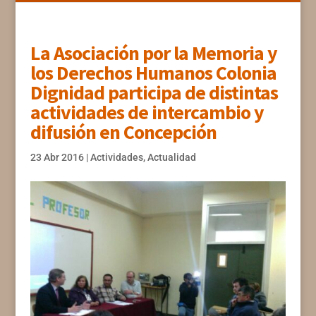
La Asociación por la Memoria y
los Derechos Humanos Colonia
Dignidad participa de distintas
actividades de intercambio y
difusión en Concepción
23 Abr 2016
|
Actividades
,
Actualidad