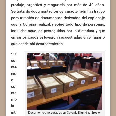
produjo, organizó y resguardó por más de 40 años.
Se trata de documentación de carácter administrativo
pero también de documentos derivados del espionaje
que la Colonia realizaba sobre todo tipo de personas,
incluidas aquellas perseguidas por la dictadura y que
en varios casos estuvieron secuestradas en el lugar o
que desde ahí desaparecieron.
Su
co
nte
nid
o
co
nte
mp
la
int
Documentos incautados en Colonia Dignidad, hoy en